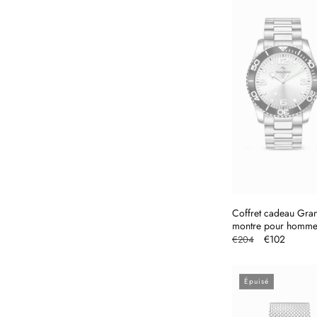
i
o
n
:
Coffret cadeau Gra
montre pour homm
Prix
Prix
€102
€204
habituel
promotionne
Épuisé