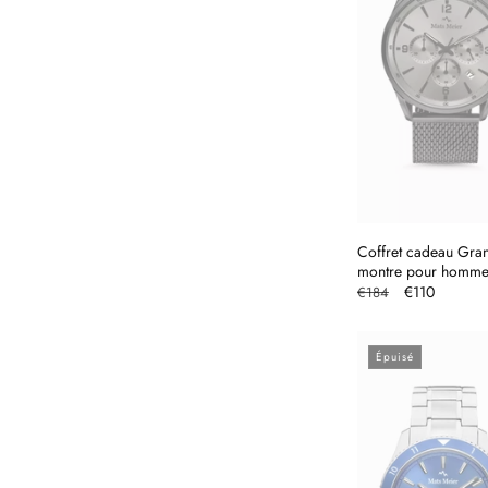
Coffret cadeau Gra
montre pour homm
Prix
Prix
€110
€184
habituel
promotionne
Épuisé