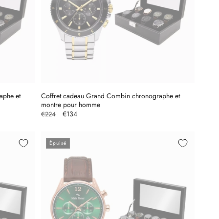
aphe et
Coffret cadeau Grand Combin chronographe et
montre pour homme
Prix
Prix
€134
€224
habituel
promotionnel
Épuisé