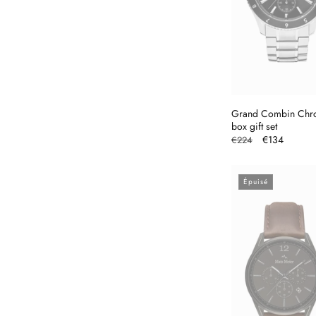
Grand Combin Chro
box gift set
Prix
Prix
€134
€224
habituel
promotionne
Épuisé