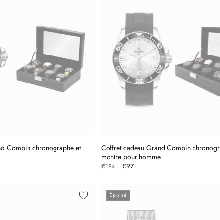
nd Combin chronographe et
Coffret cadeau Grand Combin chronogr
e
montre pour homme
Prix
Prix
€97
€194
l
habituel
promotionnel
Épuisé