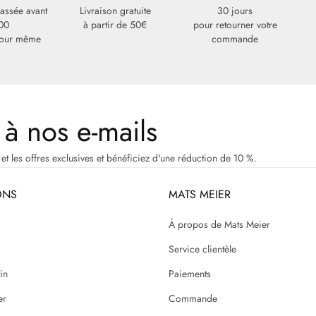
ssée avant
Livraison gratuite
30 jours
00
à partir de 50€
pour retourner votre
jour même
commande
à nos e-mails
 et les offres exclusives et bénéficiez d'une réduction de 10 %.
ONS
MATS MEIER
g
À propos de Mats Meier
Service clientèle
in
Paiements
er
Commande