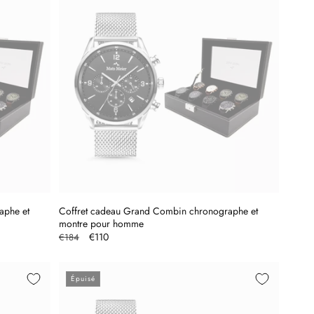
aphe et
Coffret cadeau Grand Combin chronographe et
montre pour homme
Prix
Prix
€110
€184
habituel
promotionnel
Épuisé