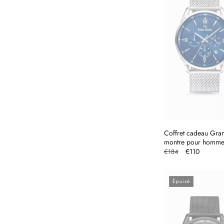
Coffret cadeau Gra
montre pour homm
Prix
Prix
€110
€184
habituel
promotionne
Épuisé