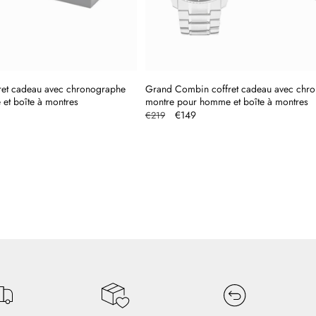
et cadeau avec chronographe
Grand Combin coffret cadeau avec chr
et boîte à montres
montre pour homme et boîte à montres
Prix
Prix
€149
€219
l
habituel
promotionnel