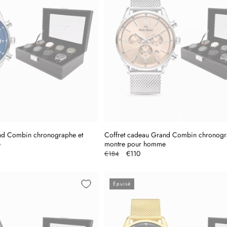
nd Combin chronographe et
Coffret cadeau Grand Combin chronogr
e
montre pour homme
Prix
Prix
€110
€184
l
habituel
promotionnel
Épuisé