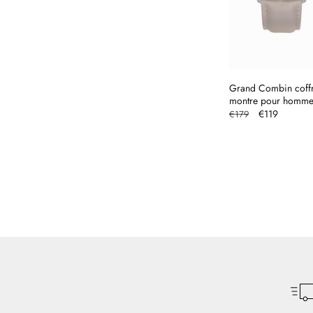
Grand Combin coffr
montre pour homme 
Prix
Prix
€119
€179
habituel
promotionne