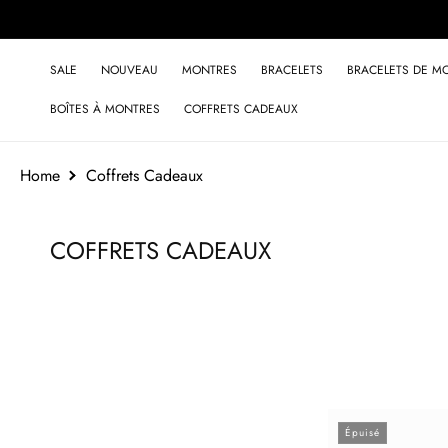
et
passer
au
contenu
SALE
NOUVEAU
MONTRES
BRACELETS
BRACELETS DE M
BOÎTES À MONTRES
COFFRETS CADEAUX
Home
Coffrets Cadeaux
C
COFFRETS CADEAUX
o
l
l
e
c
t
Épuisé