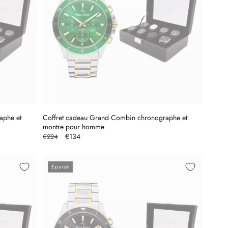
aphe et
Coffret cadeau Grand Combin chronographe et
montre pour homme
Prix
Prix
€134
€224
habituel
promotionnel
Épuisé