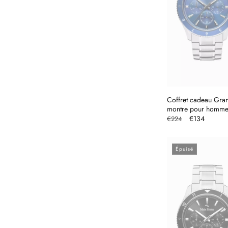
Coffret cadeau Gra
montre pour homm
Prix
Prix
€134
€224
habituel
promotionne
Épuisé