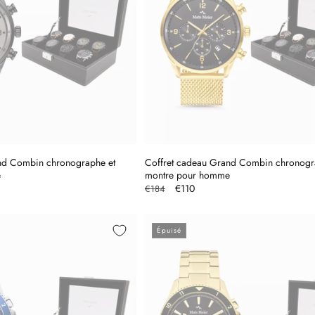
nd Combin chronographe et
Coffret cadeau Grand Combin chronogr
e
montre pour homme
Prix
Prix
€110
€184
l
habituel
promotionnel
Épuisé