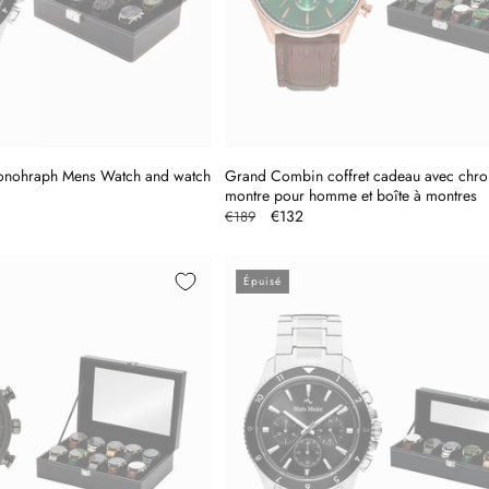
nohraph Mens Watch and watch
Grand Combin coffret cadeau avec chr
montre pour homme et boîte à montres
Prix
Prix
€132
€189
l
habituel
promotionnel
Épuisé