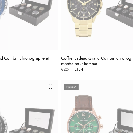
nd Combin chronographe et
Coffret cadeau Grand Combin chronogr
e
montre pour homme
Prix
Prix
€134
€224
l
habituel
promotionnel
Épuisé