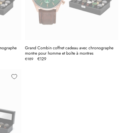
onographe
Grand Combin coffret cadeau avec chronographe
montre pour homme et boîte à montres
Prix
Prix
€129
€189
habituel
promotionnel