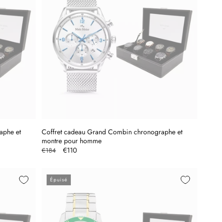
aphe et
Coffret cadeau Grand Combin chronographe et
montre pour homme
Prix
Prix
€110
€184
habituel
promotionnel
Épuisé